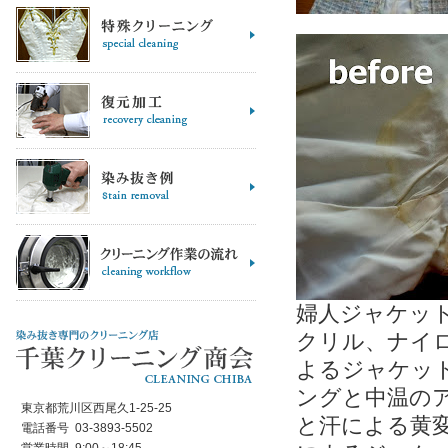
婦人ジャケッ
クリル、ナイ
よるジャケッ
ングと中温の
東京都荒川区西尾久1-25-25
と汗による黄
電話番号 03-3893-5502