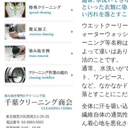
ウエットクーリ
ォーターウォッ
ーニング等名称
よって違いはあり
法のことです。
通常、水洗いが
ト、ワンピース
など、なかなか
落とすことにこだ
全体に汗を吸い
繊維自体の通気
東京都荒川区西尾久1-25-25
ん着心地を悪化さ
電話番号 03-3893-5502