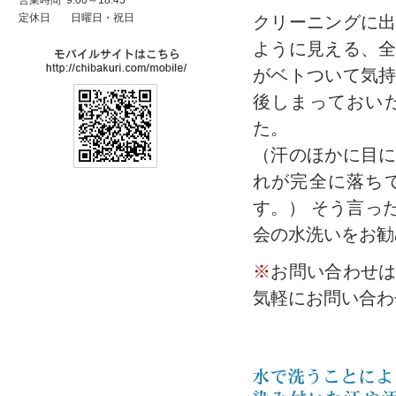
営業時間 9:00～18:45
定休日
日曜日・祝日
クリーニングに
ように見える、
がベトついて気
後しまっておい
た。
（汗のほかに目
れが完全に落ち
す。） そう言っ
会の水洗いをお勧
※
お問い合わせ
気軽にお問い合わ