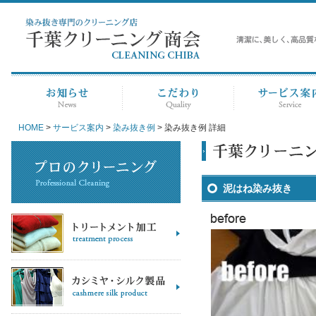
HOME
>
サービス案内
>
染み抜き例
> 染み抜き例 詳細
泥はね染み抜き